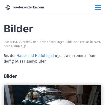
kaefer.onderka.com
Bilder
Stand: 16.10.2019, 05:17 Uhr - Letzte Änderungen: Bilder sortiert und benamt,
neue hinzugefügt
Bis der
Haus- und Hoffotograf
irgendwann einmal `ran
darf gibt es Handybilder.
Bilder